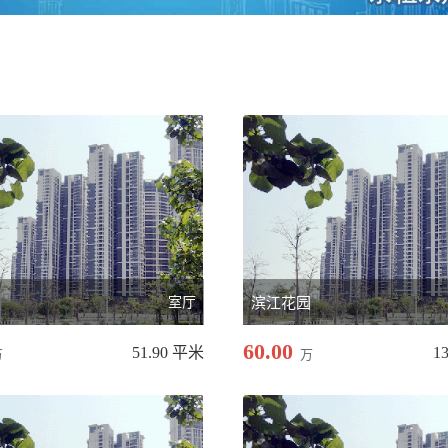
厦
室厅
滨江花园
60.00
51.90 平米
1
万
万