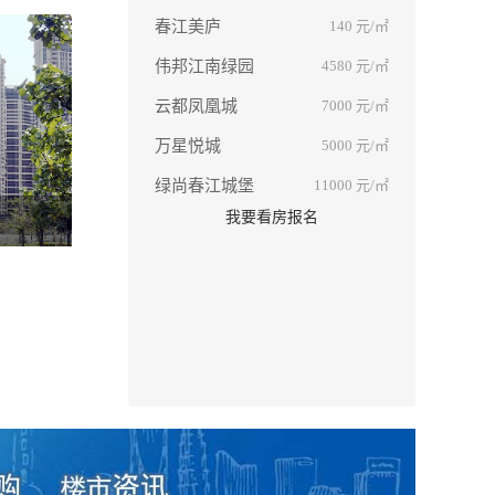
春江美庐
140
元/㎡
伟邦江南绿园
4580
元/㎡
云都凤凰城
7000
元/㎡
万星悦城
5000
元/㎡
绿尚春江城堡
11000
元/㎡
我要看房报名