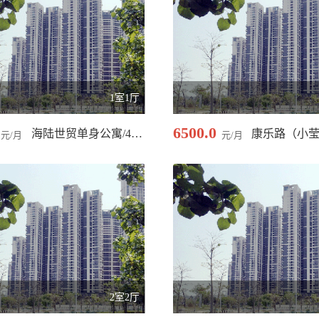
1室1厅
6500.0
海陆世贸单身公寓/48.00 平米
元/月
元/月
2室2厅