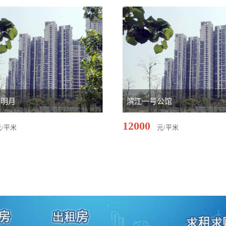
南明月
滨江一号公馆
12000
元/平米
元/平米