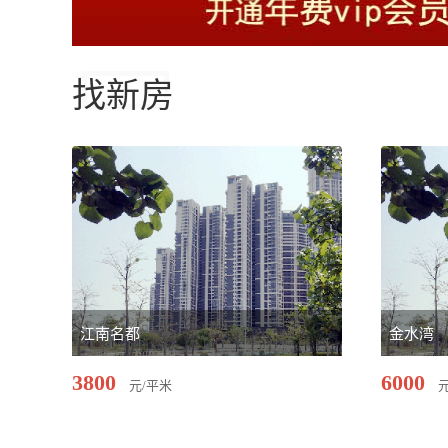
找新房
江南名都
金水湾
3800
6000
元/平米