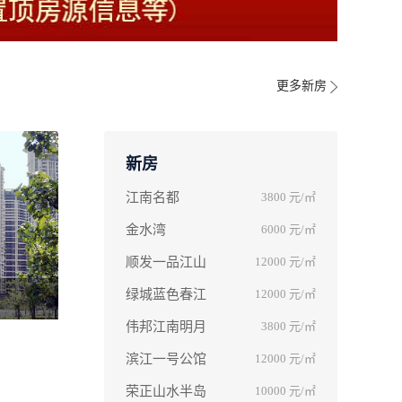
更多新房
新房
江南名都
3800
元/㎡
金水湾
6000
元/㎡
顺发一品江山
12000
元/㎡
绿城蓝色春江
12000
元/㎡
伟邦江南明月
3800
元/㎡
滨江一号公馆
12000
元/㎡
荣正山水半岛
10000
元/㎡