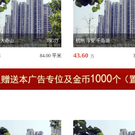
春江路与大奇山路交叉
3室2厅
杭州 淳安 千岛湖
43.60
84.00 平米
万
万