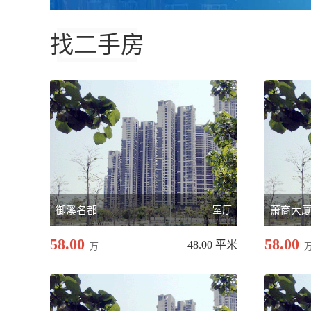
找二手房
御溪名都
室厅
萧商大
58.00
58.00
48.00 平米
万