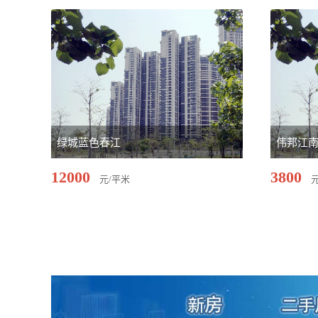
绿城蓝色春江
伟邦江
12000
3800
元/平米