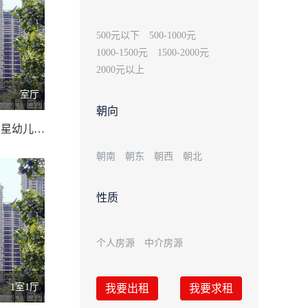
500元以下
500-1000元
1000-1500元
1500-2000元
2000元以上
室厅
朝向
康乐路（小莹星幼儿园/40.00 平米
朝南
朝东
朝西
朝北
性质
个人房源
中介房源
1室1厅
我要出租
我要求租