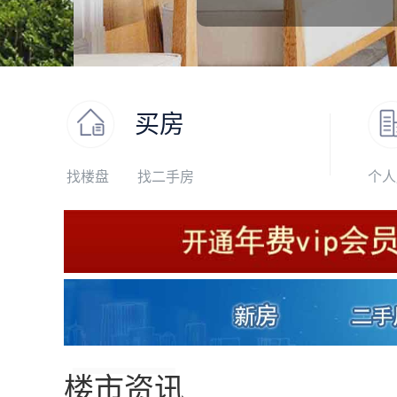
买房
找楼盘
找二手房
个人
楼市资讯