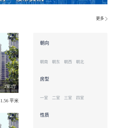
更多
朝向
朝南
朝东
朝西
朝北
房型
2室2厅
一室
二室
三室
四室
31.56 平米
性质