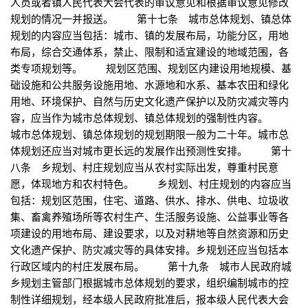
人员或者镇人民代表大会代表的审议意见和根据审议意见修改
规划的情况一并报送。 第十七条 城市总体规划、镇总体
规划的内容应当包括：城市、镇的发展布局，功能分区，用地
布局，综合交通体系，禁止、限制和适宜建设的地域范围，各
类专项规划等。 规划区范围、规划区内建设用地规模、基
础设施和公共服务设施用地、水源地和水系、基本农田和绿化
用地、环境保护、自然与历史文化遗产保护以及防灾减灾等内
容，应当作为城市总体规划、镇总体规划的强制性内容。
城市总体规划、镇总体规划的规划期限一般为二十年。城市总
体规划还应当对城市更长远的发展作出预测性安排。 第十
八条 乡规划、村庄规划应当从农村实际出发，尊重村民意
愿，体现地方和农村特色。 乡规划、村庄规划的内容应当
包括：规划区范围，住宅、道路、供水、排水、供电、垃圾收
集、畜禽养殖场所等农村生产、生活服务设施、公益事业等各
项建设的用地布局、建设要求，以及对耕地等自然资源和历史
文化遗产保护、防灾减灾等的具体安排。乡规划还应当包括本
行政区域内的村庄发展布局。 第十九条 城市人民政府城
乡规划主管部门根据城市总体规划的要求，组织编制城市的控
制性详细规划，经本级人民政府批准后，报本级人民代表大会