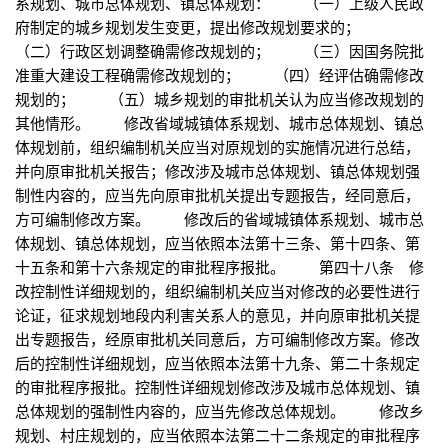
系规划、城市总体规划、镇总体规划： （一）上级人民政
府制定的城乡规划发生变更，提出修改规划要求的；
（二）行政区划调整确需修改规划的； （三）因国务院批
准重大建设工程确需修改规划的； （四）经评估确需修改
规划的； （五）城乡规划的审批机关认为应当修改规划的
其他情形。 修改省域城镇体系规划、城市总体规划、镇总
体规划前，组织编制机关应当对原规划的实施情况进行总结，
并向原审批机关报告；修改涉及城市总体规划、镇总体规划强
制性内容的，应当先向原审批机关提出专题报告，经同意后，
方可编制修改方案。 修改后的省域城镇体系规划、城市总
体规划、镇总体规划，应当依照本法第十三条、第十四条、第
十五条和第十六条规定的审批程序报批。 第四十八条 修
改控制性详细规划的，组织编制机关应当对修改的必要性进行
论证，征求规划地段内利害关系人的意见，并向原审批机关提
出专题报告，经原审批机关同意后，方可编制修改方案。修改
后的控制性详细规划，应当依照本法第十九条、第二十条规定
的审批程序报批。控制性详细规划修改涉及城市总体规划、镇
总体规划的强制性内容的，应当先修改总体规划。 修改乡
规划、村庄规划的，应当依照本法第二十二条规定的审批程序