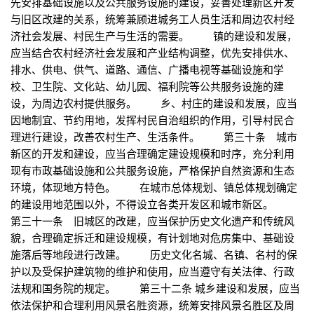
先安排基础设施以及公共服务设施的建设，妥善处理新区开发
与旧区改建的关系，统筹兼顾进城务工人员生活和周边农村经
济社会发展、村民生产与生活的需要。 镇的建设和发展，
应当结合农村经济社会发展和产业结构调整，优先安排供水、
排水、供电、供气、道路、通信、广播电视等基础设施和学
校、卫生院、文化站、幼儿园、福利院等公共服务设施的建
设，为周边农村提供服务。 乡、村庄的建设和发展，应当
因地制宜、节约用地，发挥村民自治组织的作用，引导村民合
理进行建设，改善农村生产、生活条件。 第三十条 城市
新区的开发和建设，应当合理确定建设规模和时序，充分利用
现有市政基础设施和公共服务设施，严格保护自然资源和生态
环境，体现地方特色。 在城市总体规划、镇总体规划确定
的建设用地范围以外，不得设立各类开发区和城市新区。
第三十一条 旧城区的改建，应当保护历史文化遗产和传统风
貌，合理确定拆迁和建设规模，有计划地对危房集中、基础设
施落后等地段进行改建。 历史文化名城、名镇、名村的保
护以及受保护建筑物的维护和使用，应当遵守有关法律、行政
法规和国务院的规定。 第三十二条 城乡建设和发展，应当
依法保护和合理利用风景名胜资源，统筹安排风景名胜区及周