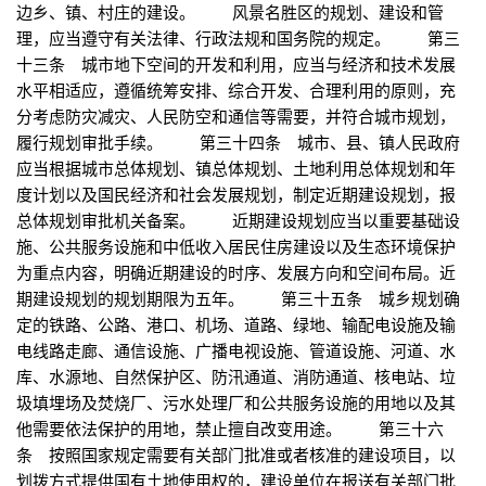
边乡、镇、村庄的建设。 风景名胜区的规划、建设和管
理，应当遵守有关法律、行政法规和国务院的规定。 第三
十三条 城市地下空间的开发和利用，应当与经济和技术发展
水平相适应，遵循统筹安排、综合开发、合理利用的原则，充
分考虑防灾减灾、人民防空和通信等需要，并符合城市规划，
履行规划审批手续。 第三十四条 城市、县、镇人民政府
应当根据城市总体规划、镇总体规划、土地利用总体规划和年
度计划以及国民经济和社会发展规划，制定近期建设规划，报
总体规划审批机关备案。 近期建设规划应当以重要基础设
施、公共服务设施和中低收入居民住房建设以及生态环境保护
为重点内容，明确近期建设的时序、发展方向和空间布局。近
期建设规划的规划期限为五年。 第三十五条 城乡规划确
定的铁路、公路、港口、机场、道路、绿地、输配电设施及输
电线路走廊、通信设施、广播电视设施、管道设施、河道、水
库、水源地、自然保护区、防汛通道、消防通道、核电站、垃
圾填埋场及焚烧厂、污水处理厂和公共服务设施的用地以及其
他需要依法保护的用地，禁止擅自改变用途。 第三十六
条 按照国家规定需要有关部门批准或者核准的建设项目，以
划拨方式提供国有土地使用权的，建设单位在报送有关部门批