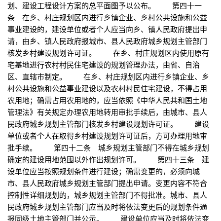
划、建设工程设计方案的总平面图予以公布。 第四十一
条 在乡、村庄规划区内进行乡镇企业、乡村公共设施和公益
事业建设的，建设单位或者个人应当向乡、镇人民政府提出申
请，由乡、镇人民政府报城市、县人民政府城乡规划主管部门
核发乡村建设规划许可证。 在乡、村庄规划区内使用原有
宅基地进行农村村民住宅建设的规划管理办法，由省、自治
区、直辖市制定。 在乡、村庄规划区内进行乡镇企业、乡
村公共设施和公益事业建设以及农村村民住宅建设，不得占用
农用地；确需占用农用地的，应当依照《中华人民共和国土地
管理法》有关规定办理农用地转用审批手续后，由城市、县人
民政府城乡规划主管部门核发乡村建设规划许可证。 建设
单位或者个人在取得乡村建设规划许可证后，方可办理用地审
批手续。 第四十二条 城乡规划主管部门不得在城乡规划
确定的建设用地范围以外作出规划许可。 第四十三条 建
设单位应当按照规划条件进行建设；确需变更的，必须向城
市、县人民政府城乡规划主管部门提出申请。变更内容不符合
控制性详细规划的，城乡规划主管部门不得批准。城市、县人
民政府城乡规划主管部门应当及时将依法变更后的规划条件通
报同级土地主管部门并公示。 建设单位应当及时将依法变