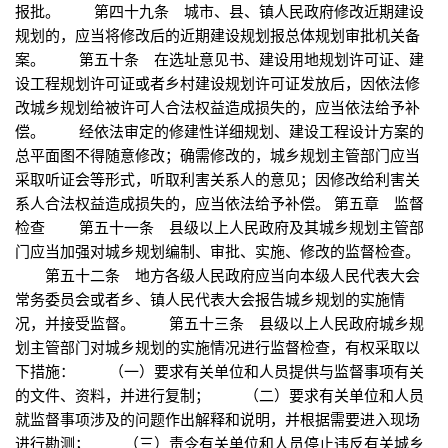
报批。 第四十九条 城市、县、镇人民政府修改近期建设
规划的，应当将修改后的近期建设规划报总体规划审批机关备
案。 第五十条 在选址意见书、建设用地规划许可证、建
设工程规划许可证或者乡村建设规划许可证发放后，因依法修
改城乡规划给被许可人合法权益造成损失的，应当依法给予补
偿。 经依法审定的修建性详细规划、建设工程设计方案的
总平面图不得随意修改；确需修改的，城乡规划主管部门应当
采取听证会等形式，听取利害关系人的意见；因修改给利害关
系人合法权益造成损失的，应当依法给予补偿。 第五章 监督
检查 第五十一条 县级以上人民政府及其城乡规划主管部
门应当加强对城乡规划编制、审批、实施、修改的监督检查。
第五十二条 地方各级人民政府应当向本级人民代表大会
常务委员会或者乡、镇人民代表大会报告城乡规划的实施情
况，并接受监督。 第五十三条 县级以上人民政府城乡规
划主管部门对城乡规划的实施情况进行监督检查，有权采取以
下措施： （一）要求有关单位和人员提供与监督事项有关
的文件、资料，并进行复制； （二）要求有关单位和人员
就监督事项涉及的问题作出解释和说明，并根据需要进入现场
进行勘测； （三）责令有关单位和人员停止违反有关城乡