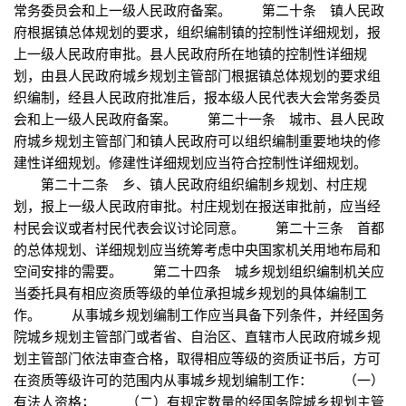
常务委员会和上一级人民政府备案。 第二十条 镇人民政
府根据镇总体规划的要求，组织编制镇的控制性详细规划，报
上一级人民政府审批。县人民政府所在地镇的控制性详细规
划，由县人民政府城乡规划主管部门根据镇总体规划的要求组
织编制，经县人民政府批准后，报本级人民代表大会常务委员
会和上一级人民政府备案。 第二十一条 城市、县人民政
府城乡规划主管部门和镇人民政府可以组织编制重要地块的修
建性详细规划。修建性详细规划应当符合控制性详细规划。
第二十二条 乡、镇人民政府组织编制乡规划、村庄规
划，报上一级人民政府审批。村庄规划在报送审批前，应当经
村民会议或者村民代表会议讨论同意。 第二十三条 首都
的总体规划、详细规划应当统筹考虑中央国家机关用地布局和
空间安排的需要。 第二十四条 城乡规划组织编制机关应
当委托具有相应资质等级的单位承担城乡规划的具体编制工
作。 从事城乡规划编制工作应当具备下列条件，并经国务
院城乡规划主管部门或者省、自治区、直辖市人民政府城乡规
划主管部门依法审查合格，取得相应等级的资质证书后，方可
在资质等级许可的范围内从事城乡规划编制工作： （一）
有法人资格； （二）有规定数量的经国务院城乡规划主管