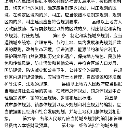
上地方人民政府根据本地农村经济社会发展水平，按照因地制
宜、切实可行的原则，确定应当制定乡规划、村庄规划的区
域。在确定区域内的乡、村庄，应当依照本法制定规划，规划
区内的乡、村庄建设应当符合规划要求。 县级以上地方人
民政府鼓励、指导前款规定以外的区域的乡、村庄制定和实施
乡规划、村庄规划。 第四条 制定和实施城乡规划，应当
遵循城乡统筹、合理布局、节约土地、集约发展和先规划后建
设的原则，改善生态环境，促进资源、能源节约和综合利用，
保护耕地等自然资源和历史文化遗产，保持地方特色、民族特
色和传统风貌，防止污染和其他公害，并符合区域人口发展、
国防建设、防灾减灾和公共卫生、公共安全的需要。 在规
划区内进行建设活动，应当遵守土地管理、自然资源和环境保
护等法律、法规的规定。 县级以上地方人民政府应当根据
当地经济社会发展的实际，在城市总体规划、镇总体规划中合
理确定城市、镇的发展规模、步骤和建设标准。 第五条
城市总体规划、镇总体规划以及乡规划和村庄规划的编制，应
当依据国民经济和社会发展规划，并与土地利用总体规划相衔
接。 第六条 各级人民政府应当将城乡规划的编制和管理
经费纳入本级财政预算。 第七条 经依法批准的城乡规