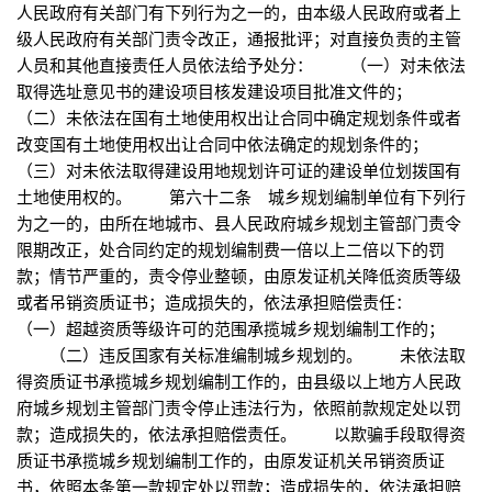
人民政府有关部门有下列行为之一的，由本级人民政府或者上
级人民政府有关部门责令改正，通报批评；对直接负责的主管
人员和其他直接责任人员依法给予处分： （一）对未依法
取得选址意见书的建设项目核发建设项目批准文件的；
（二）未依法在国有土地使用权出让合同中确定规划条件或者
改变国有土地使用权出让合同中依法确定的规划条件的；
（三）对未依法取得建设用地规划许可证的建设单位划拨国有
土地使用权的。 第六十二条 城乡规划编制单位有下列行
为之一的，由所在地城市、县人民政府城乡规划主管部门责令
限期改正，处合同约定的规划编制费一倍以上二倍以下的罚
款；情节严重的，责令停业整顿，由原发证机关降低资质等级
或者吊销资质证书；造成损失的，依法承担赔偿责任：
（一）超越资质等级许可的范围承揽城乡规划编制工作的；
（二）违反国家有关标准编制城乡规划的。 未依法取
得资质证书承揽城乡规划编制工作的，由县级以上地方人民政
府城乡规划主管部门责令停止违法行为，依照前款规定处以罚
款；造成损失的，依法承担赔偿责任。 以欺骗手段取得资
质证书承揽城乡规划编制工作的，由原发证机关吊销资质证
书，依照本条第一款规定处以罚款；造成损失的，依法承担赔