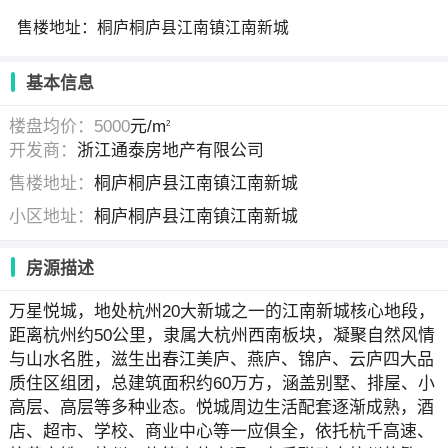
售楼地址：桐庐桐庐县江南镇江南新城
基本信息
楼盘均价：5000
元/m
2
开发商：
浙江通泰房地产有限公司
售楼地址：
桐庐桐庐县江南镇江南新城
小区地址：
桐庐桐庐县江南镇江南新城
房源描述
万星悦城，地处杭州20大新城之一的江南新城核心地段，
距离杭州约50公里，隶属大杭州西南板块，凝聚自然风情
与山水名胜，滋生出春江美庐、燕庐、锦庐、云庐四大品
质住区组团，总建筑面积约60万方，涵盖别墅、排屋、小
高层、高层等多种业态。悦城周边生活配套逐渐成熟，酒
店、超市、学校、商业中心等一应俱全，依托杭千高速、