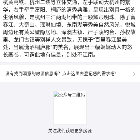
杭黄高铁、杭州二绕等立体交通，左手联动大杭州的繁
华，右手牵手富阳、桐庐的清秀典雅，呈现出别具一格的
生活风貌，是杭州三江两湖地带的一颗耀眼明珠。除了富
春江、大奇山、瑶琳仙境、东南湖等秀美自然风光，悦城
周边还有黄公望隐居地、深澳古镇、严子陵钓台、孙权故
里、龙门古镇等别样人文景致，无愧于“百里春江最美
处，当属潇洒桐庐郡”的美名，展现出一幅娓娓动人的悠
长画卷，可谓此地有佳景，别处不江南。
没有找到满意的房源信息吗？点击这里去登记您的需求吧！
关注我们获取更多房源