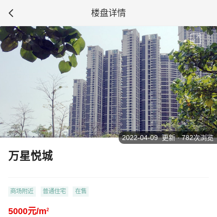
楼盘详情
2022-04-09 更新 · 782次浏览
万星悦城
商场附近
普通住宅
在售
5000元/m
2