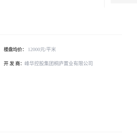
12000元/平米
楼盘均价：
峰华控股集团桐庐置业有限公司
开 发 商：