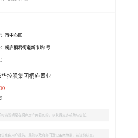
置：
市中心区
址：桐庐桐君街道新市路1号
盘：
峰华控股集团桐庐置业
00
记
]
时请说明是在桐庐房产网看到的，以获得更多帮助与信任.
盘信息由用户提供，最终以政府部门登记备案为准，请谨慎核查。