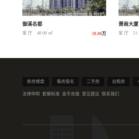
御溪名都
萧商大厦
室 厅
48.00 ㎡
室 厅
51
58.00
万
新房楼盘
看房报名
二手房
出租房
法律申明
套餐标准
金币充值
意见建议
联系我们