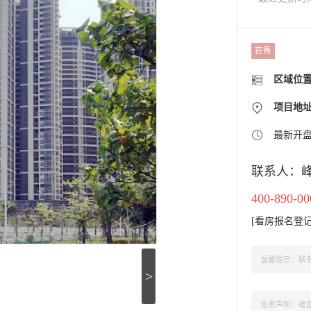
在售
区域位
项目地
最新开
联系人：
400-890-00
[
看房报名登
温馨提示：联系
>
免责声明：楼