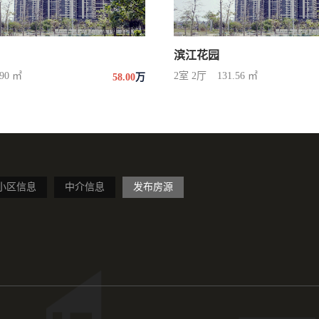
滨江花园
.90 ㎡
2室 2厅
131.56 ㎡
58.00
万
小区信息
中介信息
发布房源