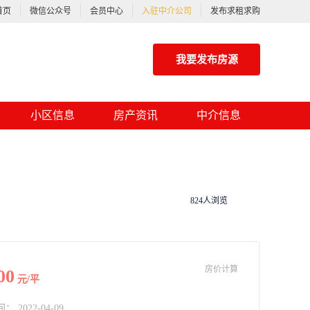
首页
微信公众号
会员中心
入驻中介公司
发布求租求购
我要发布房源
小区信息
房产资讯
中介信息
824人浏览
房价计算
00
元/平
2022-04-09