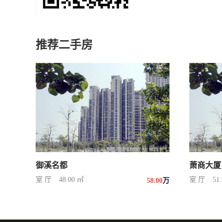
推荐二手房
御溪名都
萧商大厦
室 厅
48.00 ㎡
室 厅
51
58.00
万