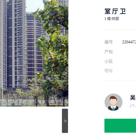
室 厅 卫
1 楼/共层
编号
220447
产权
小区
地址
吴
(个
>