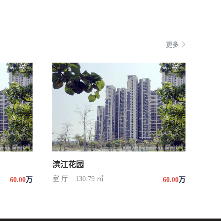
更多
滨江花园
室 厅
130.79 ㎡
60.00
万
60.00
万