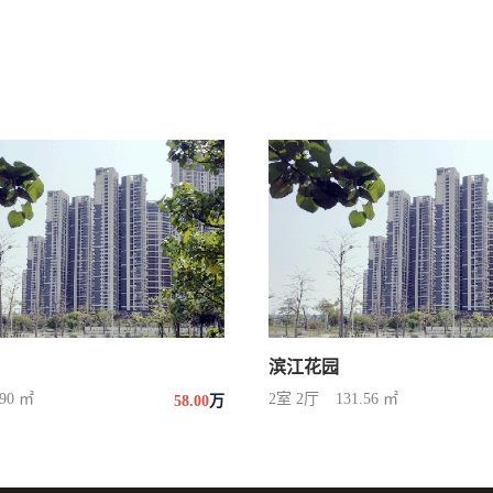
滨江花园
.90 ㎡
2室 2厅
131.56 ㎡
58.00
万